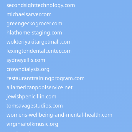
secondsighttechnology.com
michaelsarver.com
greengeckogrocer.com
hlathome-staging.com
wokteriyakitargetmall.com
lexingtondentalcenter.com
sydneyellis.com
crowndialysis.org
restauranttrainingprogram.com
allamericanpoolservice.net
jewishpenicillin.com
tomsavagestudios.com
womens-wellbeing-and-mental-health.com
virginiafolkmusic.org