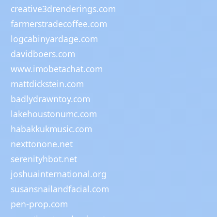
creative3drenderings.com
farmerstradecoffee.com
logcabinyardage.com
davidboers.com
www.imobetachat.com
mattdickstein.com
badlydrawntoy.com
lakehoustonumc.com
habakkukmusic.com
nexttonone.net
serenityhbot.net
joshuainternational.org
susansnailandfacial.com
pen-prop.com