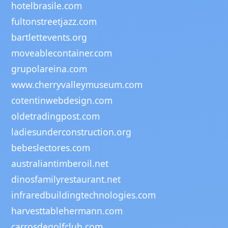
hotelbrasile.com
fultonstreetjazz.com
bartlettevents.org
moveablecontainer.com
grupolareina.com
www.cherryvalleymuseum.com
cotentinwebdesign.com
oldetradingpost.com
ladiesunderconstruction.org
bebeslectores.com
australiantimberoil.net
dinosfamilyrestaurant.net
infraredbuildingtechnologies.com
harvesttablehermann.com
carrosdegolfclub.com