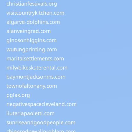
christianfestivals.org
visitcountrykitchen.com
algarve-dolphins.com
alanveingrad.com
ginosonhiggins.com
wutungprinting.com
maritalsettlements.com
milwbikeskaterental.com
baymontjacksonms.com
townofaltonany.com
pglax.org
negativespacecleveland.com
liuteriapaoletti.com
sunriseandgoodpeople.com
chinesedrywallproblem.com