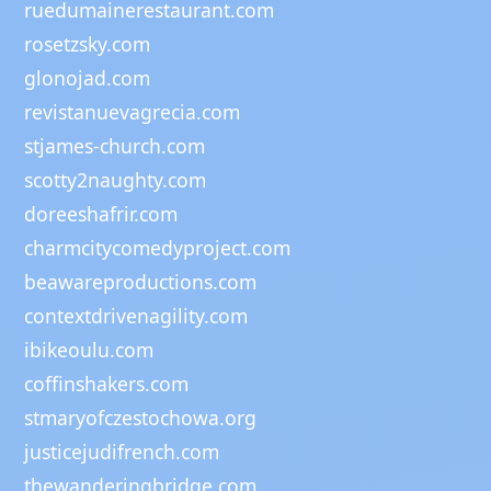
ruedumainerestaurant.com
rosetzsky.com
glonojad.com
revistanuevagrecia.com
stjames-church.com
scotty2naughty.com
doreeshafrir.com
charmcitycomedyproject.com
beawareproductions.com
contextdrivenagility.com
ibikeoulu.com
coffinshakers.com
stmaryofczestochowa.org
justicejudifrench.com
thewanderingbridge.com