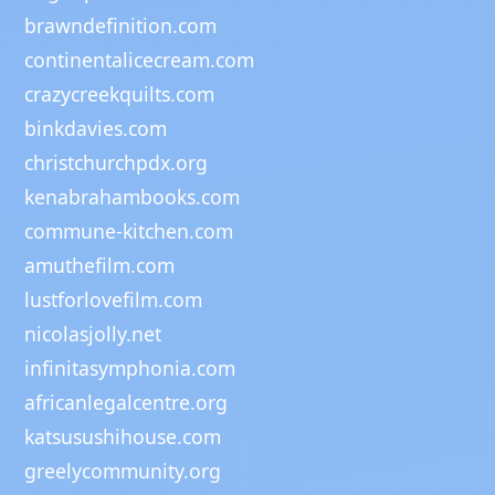
brawndefinition.com
continentalicecream.com
crazycreekquilts.com
binkdavies.com
christchurchpdx.org
kenabrahambooks.com
commune-kitchen.com
amuthefilm.com
lustforlovefilm.com
nicolasjolly.net
infinitasymphonia.com
africanlegalcentre.org
katsusushihouse.com
greelycommunity.org