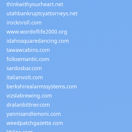
thinkwithyourheart.net
utahbankruptcyattorneys.net
irocknroll.com
www.wordoflife2000.org
idahosquaredancing.com
tawawcabins.com
folksemantic.com
sardosbar.com
italianvolt.com
berkshirealarmssystems.com
vizslabrewing.com
dralanbittner.com
yannisandlemoni.com
weedpatchgazette.com
kblinc.com