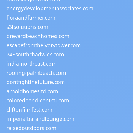
energydevelopmentassociates.com
floraandfarmer.com
s3fsolutions.com
brevardbeachhomes.com
escapefromtheivorytower.com
743southchadwick.com
india-northeast.com
roofing-palmbeach.com
dontfightthefuture.com
arnoldhomesltd.com
coloredpencilcentral.com
cliftonfilmfest.com
imperialbarandlounge.com
raisedoutdoors.com