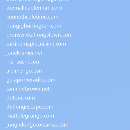
themalleablemom.com
kennethcoletime.com
hungryburlington.com
brunswickatlongstown.com
tartinemaplecuisine.com
janekramer.net
nizi-sushi.com
art-mengo.com
gaiaprimeradio.com
tammiebrown.net
dutonc.com
thelongescape.com
mattolegrange.com
junglelodgecostarica.com