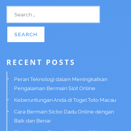
RECENT POSTS
Peran Teknologi dalam Meningkatkan
Pengalaman Bermain Slot Online
Keberuntungan Anda di Togel Toto Macau
Cara Bermain Sicbo Dadu Online dengan
Baik dan Benar