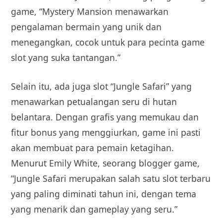
game, “Mystery Mansion menawarkan
pengalaman bermain yang unik dan
menegangkan, cocok untuk para pecinta game
slot yang suka tantangan.”
Selain itu, ada juga slot “Jungle Safari” yang
menawarkan petualangan seru di hutan
belantara. Dengan grafis yang memukau dan
fitur bonus yang menggiurkan, game ini pasti
akan membuat para pemain ketagihan.
Menurut Emily White, seorang blogger game,
“Jungle Safari merupakan salah satu slot terbaru
yang paling diminati tahun ini, dengan tema
yang menarik dan gameplay yang seru.”