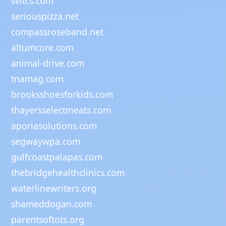
svitcs.com
seriouspizza.net
compassroseband.net
altumcore.com
animal-drive.com
tnamag.com
brooksshoesforkids.com
thayersselectmeats.com
aporiasolutions.com
segwaywpa.com
gulfcoastpalapas.com
thebridgehealthclinics.com
waterlinewriters.org
shameddogan.com
parentsoftots.org