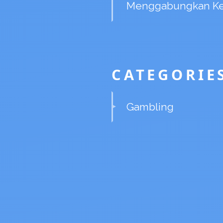
Menggabungkan Keb
CATEGORIE
Gambling