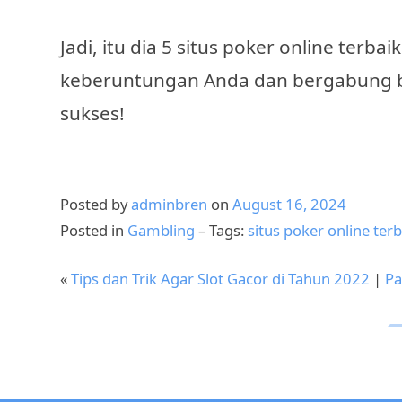
Jadi, itu dia 5 situs poker online ter
keberuntungan Anda dan bergabung be
sukses!
Posted by
adminbren
on
August 16, 2024
Posted in
Gambling
– Tags:
situs poker online ter
«
Tips dan Trik Agar Slot Gacor di Tahun 2022
|
Pa