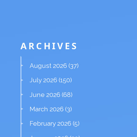
ARCHIVES
August 2026
(37)
July 2026
(150)
June 2026
(68)
March 2026
(3)
February 2026
(5)