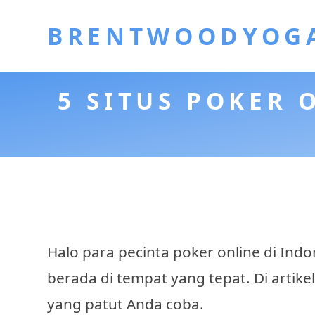
BRENTWOODYOG
5 SITUS POKER 
Halo para pecinta poker online di Indo
berada di tempat yang tepat. Di artike
yang patut Anda coba.