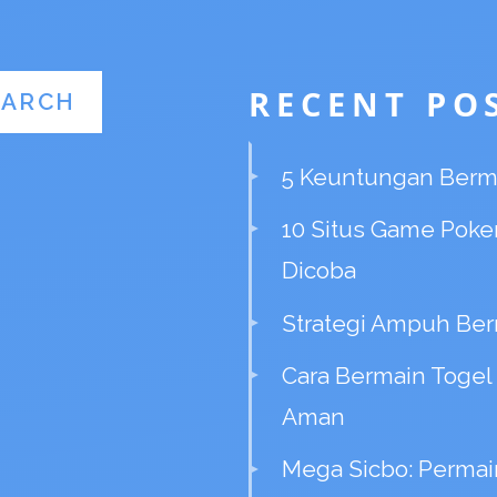
RECENT PO
5 Keuntungan Berma
10 Situs Game Poke
Dicoba
Strategi Ampuh Ber
Cara Bermain Togel
Aman
Mega Sicbo: Permai