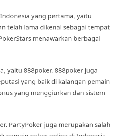
 Indonesia yang pertama, yaitu
an telah lama dikenal sebagai tempat
, PokerStars menawarkan berbagai
ua, yaitu 888poker. 888poker juga
eputasi yang baik di kalangan pemain
bonus yang menggiurkan dan sistem
ker. PartyPoker juga merupakan salah
ak pemain poker online di Indonesia.