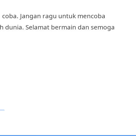
nda coba. Jangan ragu untuk mencoba
uh dunia. Selamat bermain dan semoga