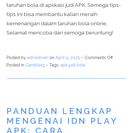
taruhan bola di aplikasi judi APK. Semoga tips-
tips ini bisa membantu kalian meraih
kemenangan dalam taruhan bola online.
Selamat mencoba dan semoga beruntung!
Posted by
adminbren
on
April 4, 2025
–
Comments Off
Posted in
Gambling
– Tags:
apk judi bola
PANDUAN LENGKAP
MENGENAI IDN PLAY
APK: CARA