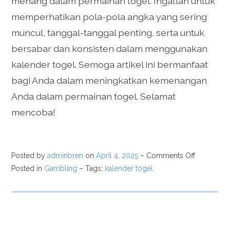
menang dalam permainan togel. Ingatlah untuk
memperhatikan pola-pola angka yang sering
muncul, tanggal-tanggal penting, serta untuk
bersabar dan konsisten dalam menggunakan
kalender togel. Semoga artikel ini bermanfaat
bagi Anda dalam meningkatkan kemenangan
Anda dalam permainan togel. Selamat
mencoba!
Posted by
adminbren
on
April 4, 2025
–
Comments Off
Posted in
Gambling
– Tags:
kalender togel