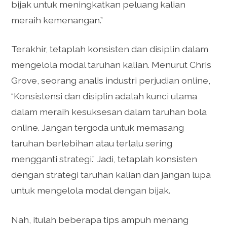
bijak untuk meningkatkan peluang kalian
meraih kemenangan.”
Terakhir, tetaplah konsisten dan disiplin dalam
mengelola modal taruhan kalian. Menurut Chris
Grove, seorang analis industri perjudian online,
“Konsistensi dan disiplin adalah kunci utama
dalam meraih kesuksesan dalam taruhan bola
online. Jangan tergoda untuk memasang
taruhan berlebihan atau terlalu sering
mengganti strategi.” Jadi, tetaplah konsisten
dengan strategi taruhan kalian dan jangan lupa
untuk mengelola modal dengan bijak.
Nah, itulah beberapa tips ampuh menang