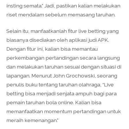
insting semata.” Jadi, pastikan kalian melakukan
riset mendalam sebelum memasang taruhan.
Selain itu, manfaatkanlah fitur live betting yang
biasanya disediakan oleh aplikasi judi APK.
Dengan fitur ini, kalian bisa memantau
perkembangan pertandingan secara langsung
dan melakukan taruhan sesuai dengan situasi di
lapangan. Menurut John Grochowski, seorang
penulis buku tentang taruhan olahraga, “Live
betting bisa menjadi senjata ampuh bagi para
pemain taruhan bola online. Kalian bisa
memanfaatkan momentum pertandingan untuk
meraih kemenangan.”