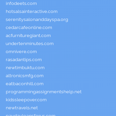
infodeets.com
hotsalsainteractive.com
serenitysalonanddayspa.org
cedarcafeonline.com
acfurnituregiant.com
undertenminutes.com
omnivere.com
rasadantips.com
newtimbuktu.com
altronicsmfg.com
eatbaconhill.com
programmingassignmentshelp.net
kidssleepover.com
newtravels.net
paydayloansforus.com