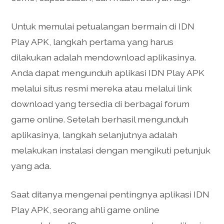
Untuk memulai petualangan bermain di IDN
Play APK, langkah pertama yang harus
dilakukan adalah mendownload aplikasinya.
Anda dapat mengunduh aplikasi IDN Play APK
melalui situs resmi mereka atau melalui link
download yang tersedia di berbagai forum
game online. Setelah berhasil mengunduh
aplikasinya, langkah selanjutnya adalah
melakukan instalasi dengan mengikuti petunjuk
yang ada.
Saat ditanya mengenai pentingnya aplikasi IDN
Play APK, seorang ahli game online