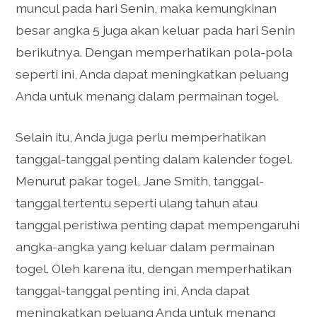
muncul pada hari Senin, maka kemungkinan
besar angka 5 juga akan keluar pada hari Senin
berikutnya. Dengan memperhatikan pola-pola
seperti ini, Anda dapat meningkatkan peluang
Anda untuk menang dalam permainan togel.
Selain itu, Anda juga perlu memperhatikan
tanggal-tanggal penting dalam kalender togel.
Menurut pakar togel, Jane Smith, tanggal-
tanggal tertentu seperti ulang tahun atau
tanggal peristiwa penting dapat mempengaruhi
angka-angka yang keluar dalam permainan
togel. Oleh karena itu, dengan memperhatikan
tanggal-tanggal penting ini, Anda dapat
meningkatkan peluang Anda untuk menang