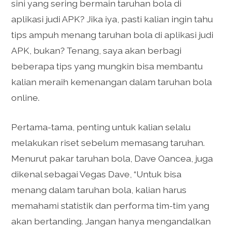
sini yang sering bermain taruhan bola di
aplikasi judi APK? Jika iya, pasti kalian ingin tahu
tips ampuh menang taruhan bola di aplikasi judi
APK, bukan? Tenang, saya akan berbagi
beberapa tips yang mungkin bisa membantu
kalian meraih kemenangan dalam taruhan bola
online.
Pertama-tama, penting untuk kalian selalu
melakukan riset sebelum memasang taruhan.
Menurut pakar taruhan bola, Dave Oancea, juga
dikenal sebagai Vegas Dave, “Untuk bisa
menang dalam taruhan bola, kalian harus
memahami statistik dan performa tim-tim yang
akan bertanding. Jangan hanya mengandalkan