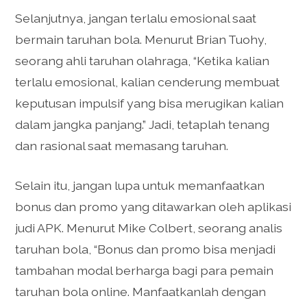
Selanjutnya, jangan terlalu emosional saat
bermain taruhan bola. Menurut Brian Tuohy,
seorang ahli taruhan olahraga, “Ketika kalian
terlalu emosional, kalian cenderung membuat
keputusan impulsif yang bisa merugikan kalian
dalam jangka panjang.” Jadi, tetaplah tenang
dan rasional saat memasang taruhan.
Selain itu, jangan lupa untuk memanfaatkan
bonus dan promo yang ditawarkan oleh aplikasi
judi APK. Menurut Mike Colbert, seorang analis
taruhan bola, “Bonus dan promo bisa menjadi
tambahan modal berharga bagi para pemain
taruhan bola online. Manfaatkanlah dengan