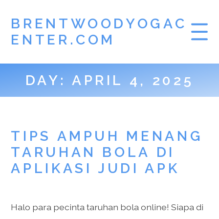
BRENTWOODYOGAC
ENTER.COM
DAY:
APRIL 4, 2025
TIPS AMPUH MENANG
TARUHAN BOLA DI
APLIKASI JUDI APK
Halo para pecinta taruhan bola online! Siapa di