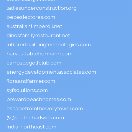
ladiesunderconstruction.org
bebeslectores.com
australiantimberoil.net
dinosfamilyrestaurant.net
infraredbuildingtechnologies.com
harvesttablehermann.com
carrosdegolfclub.com
energydevelopmentassociates.com
floraandfarmer.com
s3fsolutions.com
brevardbeachhomes.com
escapefromtheivorytower.com
743southchadwick.com
india-northeast.com