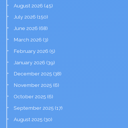
August 2026
(45)
July 2026
(150)
June 2026
(68)
March 2026
(3)
February 2026
(5)
January 2026
(39)
December 2025
(38)
November 2025
(6)
October 2025
(6)
September 2025
(17)
August 2025
(30)