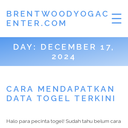
BRENTWOODYOGAC
ENTER.COM
DAY:
DECEMBER 17,
2024
CARA MENDAPATKAN
DATA TOGEL TERKINI
Halo para pecinta togel! Sudah tahu belum cara