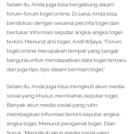
Selain itu, Anda juga bisa bergabung dalam
forum-forum togel online. Di sana, Anda bisa
berdiskusi dengan sesama pecinta togel dan
bertukar informasi seputar angka-angka togel
terkini. Menurut ahli togel, Andi Wijaya, “Forum
togel online merupakan tempat yang sangat
berguna untuk mendapatkan data togel terbaru
dan juga tips-tips dalam bermain togel.”
Selain itu, Anda juga bisa mengikuti akun media
sosial yang khusus membahas seputar togel.
Banyak akun media sosial yang rutin
membagikan informasi terkini seputar angka-
angka togel. Menurut pengamat togel, Dian
Surya, “Mengikuti akun media sosial yang