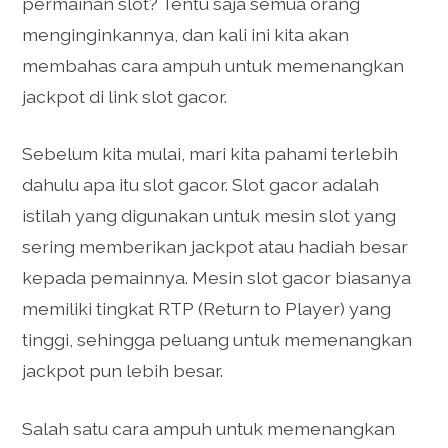
permainan slot? Tentu saja semua orang
menginginkannya, dan kali ini kita akan
membahas cara ampuh untuk memenangkan
jackpot di link slot gacor.
Sebelum kita mulai, mari kita pahami terlebih
dahulu apa itu slot gacor. Slot gacor adalah
istilah yang digunakan untuk mesin slot yang
sering memberikan jackpot atau hadiah besar
kepada pemainnya. Mesin slot gacor biasanya
memiliki tingkat RTP (Return to Player) yang
tinggi, sehingga peluang untuk memenangkan
jackpot pun lebih besar.
Salah satu cara ampuh untuk memenangkan