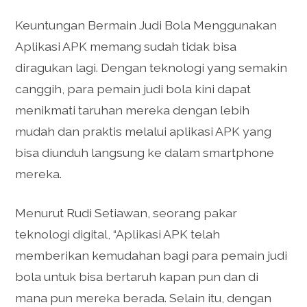
Keuntungan Bermain Judi Bola Menggunakan
Aplikasi APK memang sudah tidak bisa
diragukan lagi. Dengan teknologi yang semakin
canggih, para pemain judi bola kini dapat
menikmati taruhan mereka dengan lebih
mudah dan praktis melalui aplikasi APK yang
bisa diunduh langsung ke dalam smartphone
mereka.
Menurut Rudi Setiawan, seorang pakar
teknologi digital, “Aplikasi APK telah
memberikan kemudahan bagi para pemain judi
bola untuk bisa bertaruh kapan pun dan di
mana pun mereka berada. Selain itu, dengan