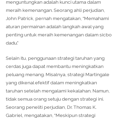
menguntungkan adalah kunci utama dalam
meraih kemenangan. Seorang ahli perjudian,
John Patrick, pernah mengatakan, “Memahami
aturan permainan adalah langkah awal yang
penting untuk meraih kemenangan dalam sicbo
dadu.”
Selain itu, penggunaan strategi taruhan yang
cerdas juga dapat membantu meningkatkan
peluang menang. Misalnya, strategi Martingale
yang dikenal efektif dalam meningkatkan
taruhan setelah mengalami kekalahan. Namun,
tidak semua orang setuju dengan strategi ini.
Seorang peneliti perjudian, Dr. Thomas K.
Gabriel, mengatakan, “Meskipun strategi