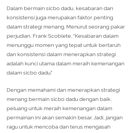
Dalam bermain sicbo dadu, kesabaran dan
konsistensi juga merupakan faktor penting
dalam strategi menang. Menurut seorang pakar
perjudian, Frank Scoblete, “Kesabaran dalam
menunggu momen yang tepat untuk bertaruh
dan konsistensi dalam menerapkan strategi
adalah kunci utama dalam meraih kemenangan
dalam sicbo dadu.”
Dengan memahami dan menerapkan strategi
menang bermain sicbo dadu dengan baik,
peluang untuk meraih kemenangan dalam
permainan ini akan semakin besar. Jadi, jangan
ragu untuk mencoba dan terus mengasah