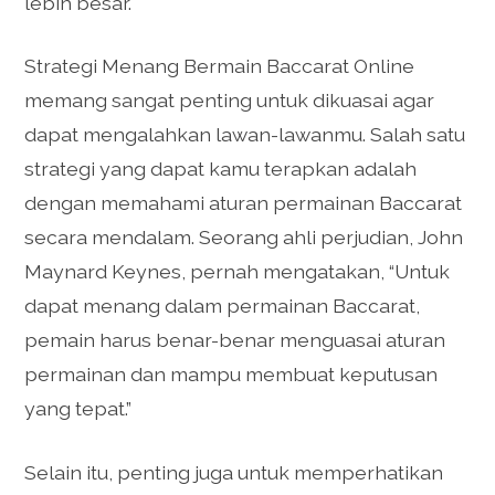
lebih besar.
Strategi Menang Bermain Baccarat Online
memang sangat penting untuk dikuasai agar
dapat mengalahkan lawan-lawanmu. Salah satu
strategi yang dapat kamu terapkan adalah
dengan memahami aturan permainan Baccarat
secara mendalam. Seorang ahli perjudian, John
Maynard Keynes, pernah mengatakan, “Untuk
dapat menang dalam permainan Baccarat,
pemain harus benar-benar menguasai aturan
permainan dan mampu membuat keputusan
yang tepat.”
Selain itu, penting juga untuk memperhatikan