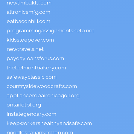
newtimbuktu.com
altronicsmfg.com
eatbaconhill.com
programmingassignmentshelp.net
kidssleepover.com
newtravels.net
paydayloansforus.com
thebelmontbakery.com
safewayclassic.com
countrysidewoodcrafts.com
appliancerepairchicagoil.org
ontariotbf.org
instalegendary.com
keepworkershealthyandsafe.com
noodlesitaliankitchen.com