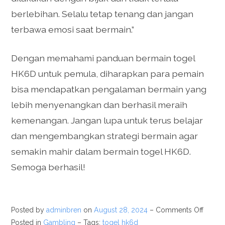
berlebihan. Selalu tetap tenang dan jangan
terbawa emosi saat bermain.”
Dengan memahami panduan bermain togel
HK6D untuk pemula, diharapkan para pemain
bisa mendapatkan pengalaman bermain yang
lebih menyenangkan dan berhasil meraih
kemenangan. Jangan lupa untuk terus belajar
dan mengembangkan strategi bermain agar
semakin mahir dalam bermain togel HK6D.
Semoga berhasil!
Posted by
adminbren
on
August 28, 2024
–
Comments Off
Posted in
Gambling
– Tags:
togel hk6d