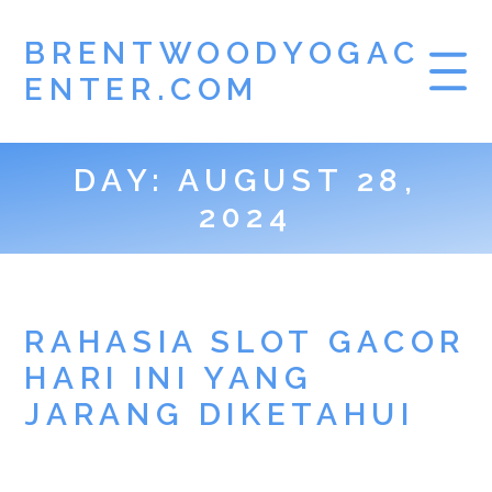
BRENTWOODYOGAC
ENTER.COM
DAY:
AUGUST 28,
2024
RAHASIA SLOT GACOR
HARI INI YANG
JARANG DIKETAHUI