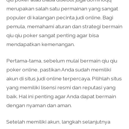
merupakan salah satu permainan yang sangat
populer di kalangan pecinta judi online. Bagi
pemula, memahami aturan dan strategi bermain
qiu qiu poker sangat penting agar bisa
mendapatkan kemenangan.
Pertama-tama, sebelum mulai bermain qiu qiu
poker online, pastikan Anda sudah memiliki
akun di situs judi online terpercaya. Pilihlah situs
yang memiliki lisensi resmi dan reputasi yang
baik. Hal ini penting agar Anda dapat bermain
dengan nyaman dan aman.
Setelah memiliki akun, langkah selanjutnya