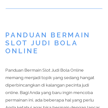
PANDUAN BERMAIN
SLOT JUDI BOLA
ONLINE
Panduan Bermain Slot Judi Bola Online
memang menjadi topik yang sedang hangat
diperbincangkan di kalangan pecinta judi
online. Bagi Anda yang baru ingin mencoba
permainan ini, ada beberapa hal yang perlu
Anda ketahui agar bisa bermain dengan lancar