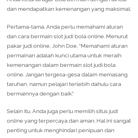
dan mendapatkan kemenangan yang maksimal.
Pertama-tama, Anda perlu memahami aturan
dan cara bermain slot judi bola online. Menurut
pakar judi online, John Doe, “Memahami aturan
permainan adalah kunci utama untuk meraih
kemenangan dalam bermain slot judi bola
online. Jangan tergesa-gesa dalam memasang
taruhan, namun pelajari terlebih dahulu cara
bermainnya dengan baik.”
Selain itu, Anda juga perlu memilih situs judi
online yang terpercaya dan aman. Hal ini sangat
penting untuk menghindari penipuan dan