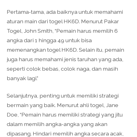
Pertama-tama, ada baiknya untuk memahami
aturan main dari togel HK6D. Menurut Pakar
Togel, John Smith, “Pemain harus memilih 6
angka dari 1 hingga 49 untuk bisa
memenangkan togel HK6D. Selain itu, pemain
juga harus memahami jenis taruhan yang ada,
seperti colok bebas, colok naga, dan masih
banyak lagi.”
Selanjutnya, penting untuk memiliki strategi
bermain yang baik. Menurut ahli togel, Jane
Doe, “Pemain harus memiliki strategi yang jitu
dalam memilih angka-angka yang akan
dipasang. Hindari memilih angka secara acak,