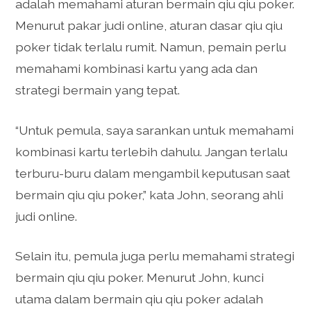
adalah memahami aturan bermain qiu qiu poker.
Menurut pakar judi online, aturan dasar qiu qiu
poker tidak terlalu rumit. Namun, pemain perlu
memahami kombinasi kartu yang ada dan
strategi bermain yang tepat.
“Untuk pemula, saya sarankan untuk memahami
kombinasi kartu terlebih dahulu. Jangan terlalu
terburu-buru dalam mengambil keputusan saat
bermain qiu qiu poker,” kata John, seorang ahli
judi online.
Selain itu, pemula juga perlu memahami strategi
bermain qiu qiu poker. Menurut John, kunci
utama dalam bermain qiu qiu poker adalah