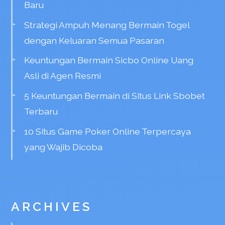
Baru
Strategi Ampuh Menang Bermain Togel
dengan Keluaran Semua Pasaran
Keuntungan Bermain Sicbo Online Uang
Asli di Agen Resmi
5 Keuntungan Bermain di Situs Link Sbobet
Terbaru
10 Situs Game Poker Online Terpercaya
yang Wajib Dicoba
ARCHIVES