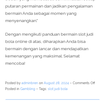
putaran permainan dan jadikan pengalaman
bermain Anda sebagai momen yang
menyenangkan.”
Dengan mengikuti panduan bermain slot judi
bola online di atas, diharapkan Anda bisa
bermain dengan lancar dan mendapatkan
kemenangan yang maksimal. Selamat
mencoba!
Posted by
adminbren
on
August 28, 2024
–
Comments Off
Posted in
Gambling
– Tags:
slot judi bola