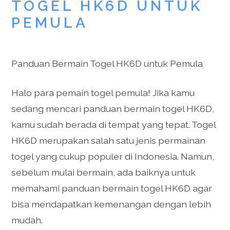
TOGEL HK6D UNTUK
PEMULA
Panduan Bermain Togel HK6D untuk Pemula
Halo para pemain togel pemula! Jika kamu
sedang mencari panduan bermain togel HK6D,
kamu sudah berada di tempat yang tepat. Togel
HK6D merupakan salah satu jenis permainan
togel yang cukup populer di Indonesia. Namun,
sebelum mulai bermain, ada baiknya untuk
memahami panduan bermain togel HK6D agar
bisa mendapatkan kemenangan dengan lebih
mudah.