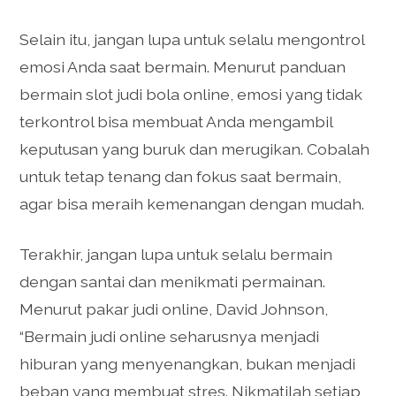
Selain itu, jangan lupa untuk selalu mengontrol
emosi Anda saat bermain. Menurut panduan
bermain slot judi bola online, emosi yang tidak
terkontrol bisa membuat Anda mengambil
keputusan yang buruk dan merugikan. Cobalah
untuk tetap tenang dan fokus saat bermain,
agar bisa meraih kemenangan dengan mudah.
Terakhir, jangan lupa untuk selalu bermain
dengan santai dan menikmati permainan.
Menurut pakar judi online, David Johnson,
“Bermain judi online seharusnya menjadi
hiburan yang menyenangkan, bukan menjadi
beban yang membuat stres. Nikmatilah setiap