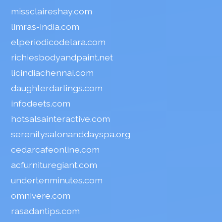
missclaireshay.com
limras-india.com
elperiodicodelara.com
richiesbodyandpaint.net
licindiachennai.com
daughterdarlings.com
infodeets.com
hotsalsainteractive.com
serenitysalonanddayspa.org
cedarcafeonline.com
acfurnituregiant.com
undertenminutes.com
omnivere.com
rasadantips.com