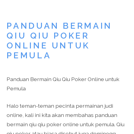
PANDUAN BERMAIN
QIU QIU POKER
ONLINE UNTUK
PEMULA
Panduan Bermain Qiu Qiu Poker Online untuk
Pemula
Halo teman-teman pecinta permainan judi
online, kali ini kita akan membahas panduan
bermain qiu qiu poker online untuk pemula. Qiu
qiu poker atau biasa disebut juga dominoqq